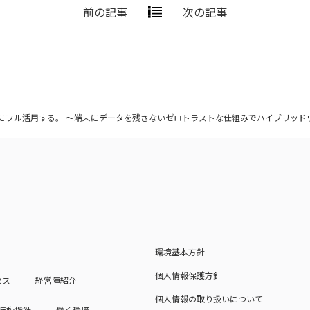
前の記事
次の記事
5をセキュアにフル活用する。 ～端末にデータを残さないゼロトラストな仕組みでハイブリ
環境基本方針
個人情報保護方針
セス
経営陣紹介
個人情報の取り扱いについて
行動指針
働く環境