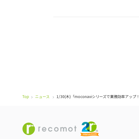
Top
ニュース
1/30(木)「moconaviシリーズで業務効率