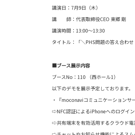
講演日：7月9日（木）
講 師：代表取締役CEO 東郷 剛
講演時間：13:00～13:30
タイトル：「＼PHS問題の答え合わせ
■ブース展示内容
ブースNo：110 （西ホール1）
以下のデモを展示予定しております。
・『moconaviコミュニケーション
⇨NFC認証によるiPhoneへのログイン
⇨共有端末を有効活用するクラウド電
⇨チャットやお知らせ機能によるスム