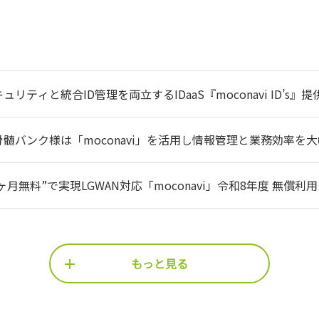
ティと統合ID管理を両立するIDaaS『moconavi ID’s』提供開
D管理基盤を追加費用なしで提供 —
髄バンク様は「moconavi」を活用し情報管理と業務効率を大
ヶ月無料”で実現LGWAN対応「moconavi」令和8年度 無償
もっと見る