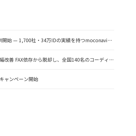
始 — 1,700社・34万IDの実績を持つmoconaviシ
幅改善 FAX依存から脱却し、全国140名のコーディネ
利用キャンペーン開始