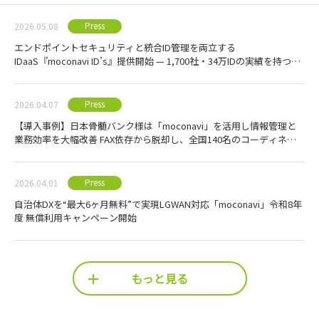
Press
2026.05.08
エンドポイントセキュリティと統合ID管理を両立する
IDaaS『moconavi ID’s』提供開始 — 1,700社・34万IDの実績を持つ
moconaviシリーズに、認証・ID管理基盤を追加費用なしで提供 —
Press
2026.04.07
【導入事例】日本骨髄バンク様は「moconavi」を活用し情報管理と
業務効率を大幅改善 FAX依存から脱却し、全国140名のコーディネー
ター業務を刷新
Press
2026.04.01
自治体DXを“最大6ヶ月無料”で実現LGWAN対応「moconavi」令和8年
度 無償利用キャンペーン開始
もっと見る