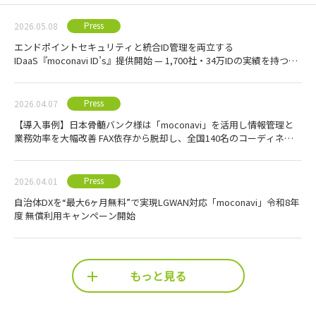
Press
2026.05.08
エンドポイントセキュリティと統合ID管理を両立する
IDaaS『moconavi ID’s』提供開始 — 1,700社・34万IDの実績を持つ
moconaviシリーズに、認証・ID管理基盤を追加費用なしで提供 —
Press
2026.04.07
【導入事例】日本骨髄バンク様は「moconavi」を活用し情報管理と
業務効率を大幅改善 FAX依存から脱却し、全国140名のコーディネー
ター業務を刷新
Press
2026.04.01
自治体DXを“最大6ヶ月無料”で実現LGWAN対応「moconavi」令和8年
度 無償利用キャンペーン開始
もっと見る